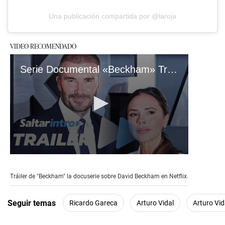
Una publicación compartida por @laroja
VIDEO RECOMENDADO
Serie Documental «Beckham» Tráiler Oficial Netflix
0
seconds
of
Tráiler de "Beckham" la docuserie sobre David Beckham en Netflix.
2
minutes,
43
Seguir temas
Ricardo Gareca
Arturo Vidal
Arturo Vid
seconds