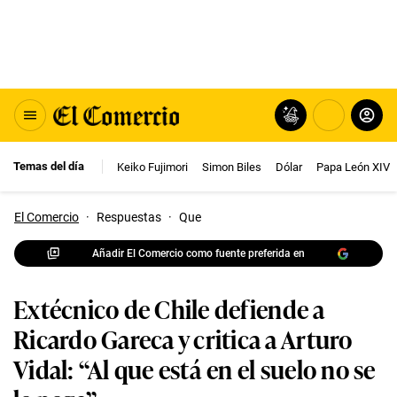
Temas del día
Keiko Fujimori
Simon Biles
Dólar
Papa León XIV
El Comercio
·
Respuestas
·
Que
Añadir El Comercio como fuente preferida en
Extécnico de Chile defiende a
Ricardo Gareca y critica a Arturo
Vidal: “Al que está en el suelo no se