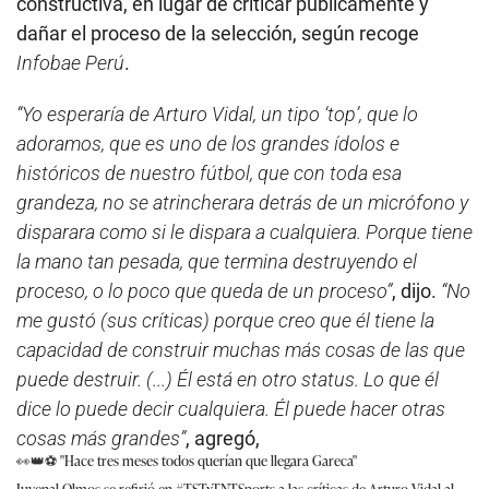
constructiva, en lugar de criticar públicamente y
dañar el proceso de la selección, según recoge
Infobae Perú
.
“Yo esperaría de Arturo Vidal, un tipo ‘top’, que lo
adoramos, que es uno de los grandes ídolos e
históricos de nuestro fútbol, que con toda esa
grandeza, no se atrincherara detrás de un micrófono y
disparara como si le dispara a cualquiera. Porque tiene
la mano tan pesada, que termina destruyendo el
proceso, o lo poco que queda de un proceso”
, dijo.
“No
me gustó (sus críticas) porque creo que él tiene la
capacidad de construir muchas más cosas de las que
puede destruir. (...) Él está en otro status. Lo que él
dice lo puede decir cualquiera. Él puede hacer otras
cosas más grandes”
, agregó,
👀👑⚽ "Hace tres meses todos querían que llegara Gareca"
Juvenal Olmos se refirió en
#TSTxTNTSports
a las críticas de Arturo Vidal al