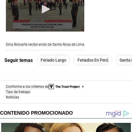
0
seconds
of
Dina Boluarte recibe anda de Santa Rosa de Lima
5
minutes,
0
Seguir temas
Feriado Largo
Feriados En Perú
Santa 
Conforme a los criterios de
Tipo de trabajo:
Noticias