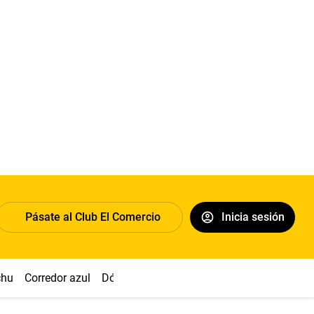
Pásate al Club El Comercio
Inicia sesión
chu
Corredor azul
Dólar
Congreso
Nasca
Acuña
Toled