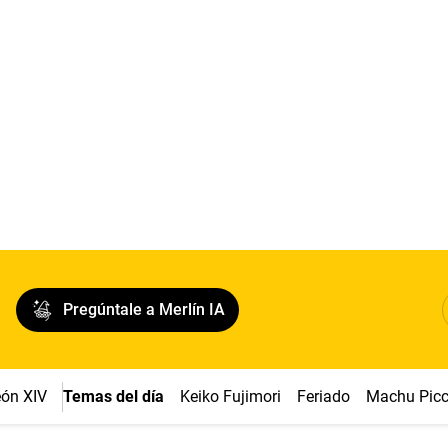
Pregúntale a Merlín IA
ón XIV
Temas del día
Keiko Fujimori
Feriado
Machu Pic