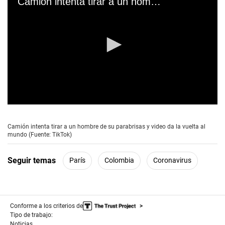
Camión intenta tirar a un hombre de su parabrisas y video da la vuelta al mundo (Fuente: TikTok)
0
s
e
Camión intenta tirar a un hombre de su parabrisas y video da la vuelta al
c
mundo (Fuente: TikTok)
o
n
d
Seguir temas
París
Colombia
Coronavirus
s
o
f
1
m
i
Conforme a los criterios de
n
Tipo de trabajo:
u
Noticias