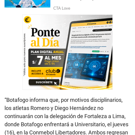
“Botafogo informa que, por motivos disciplinarios,
los atletas Romero y Diego Hernández no
continuarán con la delegación de Fortaleza a Lima,
donde Botafogo enfrentará a Universitario, el jueves
(16), en la Conmebol Libertadores. Ambos regresan