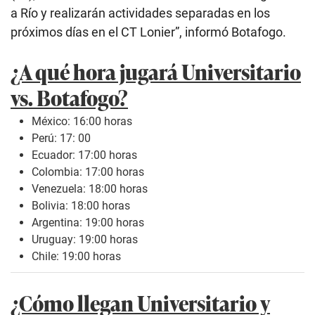
a Río y realizarán actividades separadas en los
próximos días en el CT Lonier”, informó Botafogo.
¿A qué hora jugará Universitario
vs. Botafogo?
México: 16:00 horas
Perú: 17: 00
Ecuador: 17:00 horas
Colombia: 17:00 horas
Venezuela: 18:00 horas
Bolivia: 18:00 horas
Argentina: 19:00 horas
Uruguay: 19:00 horas
Chile: 19:00 horas
¿Cómo llegan Universitario y