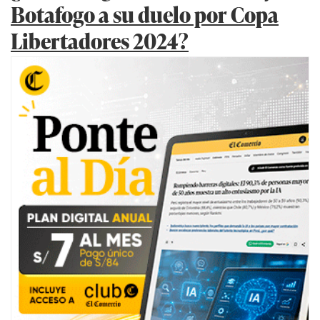
Botafogo a su duelo por Copa
Libertadores 2024?