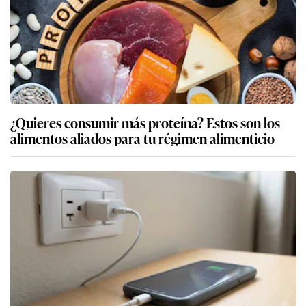
¿Quieres consumir más proteína? Estos son los
alimentos aliados para tu régimen alimenticio