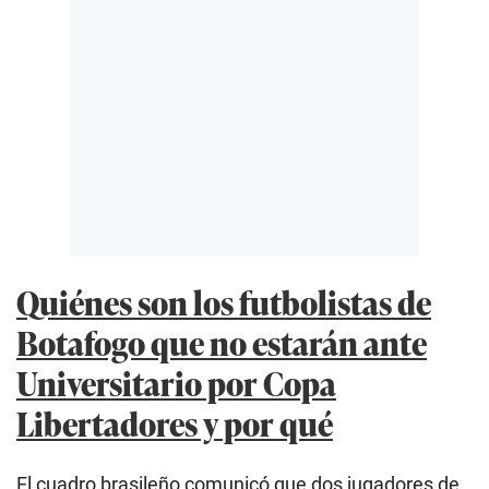
Quiénes son los futbolistas de
Botafogo que no estarán ante
Universitario por Copa
Libertadores y por qué
El cuadro brasileño comunicó que dos jugadores de