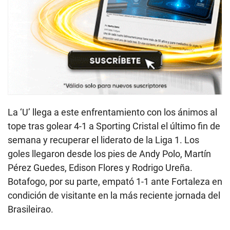
La ‘U’ llega a este enfrentamiento con los ánimos al
tope tras golear 4-1 a Sporting Cristal el último fin de
semana y recuperar el liderato de la Liga 1. Los
goles llegaron desde los pies de Andy Polo, Martín
Pérez Guedes, Edison Flores y Rodrigo Ureña.
Botafogo, por su parte, empató 1-1 ante Fortaleza en
condición de visitante en la más reciente jornada del
Brasileirao.