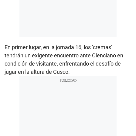
En primer lugar, en la jornada 16, los ‘cremas’
tendrán un exigente encuentro ante Cienciano en
condición de visitante, enfrentando el desafío de
jugar en la altura de Cusco.