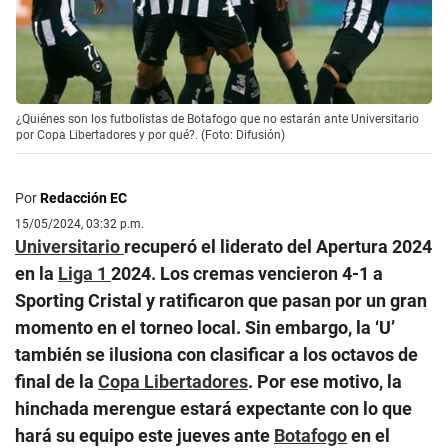
¿Quiénes son los futbolistas de Botafogo que no estarán ante Universitario
por Copa Libertadores y por qué?. (Foto: Difusión)
Por
Redacción EC
15/05/2024, 03:32 p.m.
Universitario
recuperó el liderato del Apertura 2024
en la
Liga 1
2024. Los cremas vencieron 4-1 a
Sporting Cristal y ratificaron que pasan por un gran
momento en el torneo local. Sin embargo, la ‘U’
también se ilusiona con clasificar a los octavos de
final de la
Copa Libertadores
. Por ese motivo, la
hinchada merengue estará expectante con lo que
hará su equipo este jueves ante
Botafogo
en el