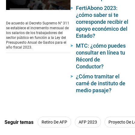
FertiAbono 2023:
0
¿cómo saber si te
seconds
corresponde recibir el
of
De acuerdo al Decreto Supremo N° 311
2
apoyo económico del
se establece el incremento mensual de
minutes,
los salarios de los trabajadores del
Estado?
18
sector público en función a la Ley del
seconds
Presupuesto Anual de Gastos para el
MTC: ¿cómo puedes
año fiscal 2023.
consultar en línea tu
Récord de
Conductor?
¿Cómo tramitar el
carné de instituto de
medio pasaje?
Seguir temas
Retiro De AFP
AFP 2023
Proyecto De L