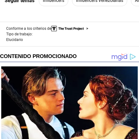
Seguir temas
Influencers
Influencers Venezolanas
A
Conforme a los criterios de
Tipo de trabajo:
Elucidario