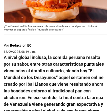
¿Traición nacional? Influencers venezolanas cambian la arepa por el pan con chicharrón
mientras se disputa la final del “Mundial de Desayunos”.
Por
Redacción EC
12/09/2025, 08:19 p.m.
A nivel global incluso, la comida peruana resalta
por su sabor, entre otras características puntuales
vinculadas al ámbito culinario, siendo hoy “El
Mundial de los Desayunos” aquel certamen online
creado por
Ibai
Llanos que viene resaltando ahora
las bondades entorno al tradicional pan con
chicharrón. En ese sentido, la final contra la arepa
de Venezuela viene generando gran expectativa y
repercusión a nivel global, y de esa forma ahora