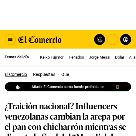
Temas del día
Keiko Fujimori
Feriados
Jorge Messi
Dólar
Ali
El Comercio
·
Respuestas
·
Que
Añadir El Comercio como fuente preferida en
¿Traición nacional? Influencers
venezolanas cambian la arepa por
el pan con chicharrón mientras se