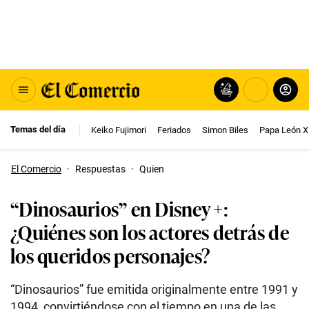
Temas del día
Keiko Fujimori
Feriados
Simon Biles
Papa León X
El Comercio
·
Respuestas
·
Quien
“Dinosaurios” en Disney +:
¿Quiénes son los actores detrás de
los queridos personajes?
“Dinosaurios” fue emitida originalmente entre 1991 y
1994, convirtiéndose con el tiempo en una de las