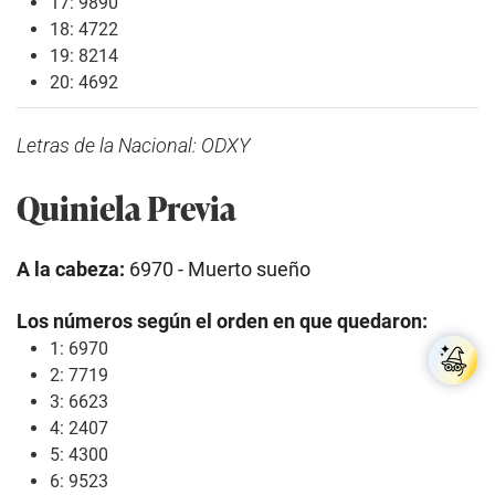
17: 9890
18: 4722
19: 8214
20: 4692
Letras de la Nacional: ODXY
Quiniela Previa
A la cabeza:
6970 - Muerto sueño
Los números según el orden en que quedaron:
1: 6970
2: 7719
3: 6623
4: 2407
5: 4300
6: 9523