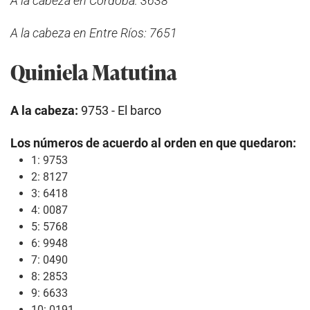
A la cabeza en Córdoba: 3638
A la cabeza en Entre Ríos: 7651
Quiniela Matutina
A la cabeza:
9753 - El barco
Los números de acuerdo al orden en que quedaron:
1: 9753
2: 8127
3: 6418
4: 0087
5: 5768
6: 9948
7: 0490
8: 2853
9: 6633
10: 0191