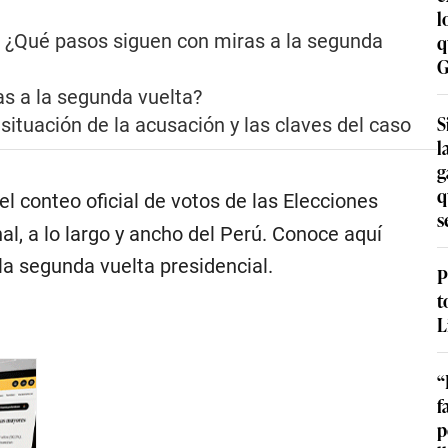
l
l: ¿Qué pasos siguen con miras a la segunda
q
G
as a la segunda vuelta?
S
situación de la acusación y las claves del caso
l
g
q
 el conteo oficial de votos de las Elecciones
s
al, a lo largo y ancho del Perú. Conoce aquí
la segunda vuelta presidencial.
P
t
L
“
f
p