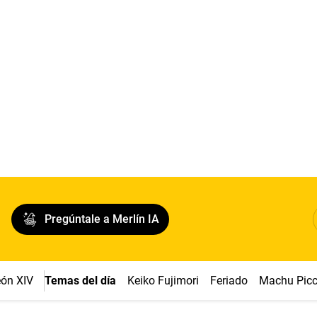
Pregúntale a Merlín IA
ón XIV
Temas del día
Keiko Fujimori
Feriado
Machu Pic