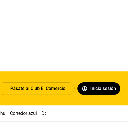
Pásate al Club El Comercio
Inicia sesión
chu
Corredor azul
Dólar
Congreso
Nasca
Acuña
Toled