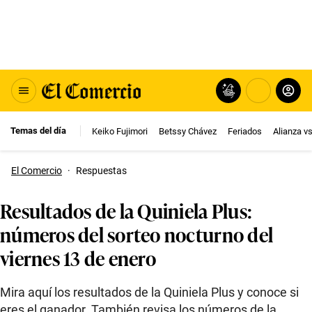
Temas del día
Keiko Fujimori
Betssy Chávez
Feriados
Alianza v
El Comercio
·
Respuestas
Resultados de la Quiniela Plus:
números del sorteo nocturno del
viernes 13 de enero
Mira aquí los resultados de la Quiniela Plus y conoce si
eres el ganador. También revisa los números de la