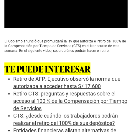
0
s
e
El Gobierno anunció que promulgará la ley que autoriza el retiro del 100% de
c
la Compensación por Tiempo de Servicios (CTS) en el transcurso de esta
o
semana. En el siguiente video, sepa quiénes podrán hacer el retiro.
n
d
s
TE PUEDE INTERESAR
o
f
0
Retiro de AFP: Ejecutivo observó la norma que
s
autorizaba a acceder hasta S/ 17.600
e
c
Retiro CTS: preguntas y respuestas sobre el
o
acceso al 100 % de la Compensación por Tiempo
n
d
de Servicios
s
CTS: ¿desde cuándo los trabajadores podrán
realizar el retiro del 100% de sus depósitos?
Entidades financieras alistan alternativas de