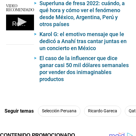
Superluna de fresa 2022: cuándo, a
VIDEO
RECOMENDADO
qué hora y cómo ver el fenómeno
desde México, Argentina, Perú y
Redmayne
otros países
0
Karol G: el emotivo mensaje que le
seconds
dedicó a Anahí tras cantar juntas en
of
0
un concierto en México
seconds
El caso de la influencer que dice
ganar casi 50 mil dólares semanales
por vender dos inimaginables
productos
Seguir temas
Selección Peruana
Ricardo Gareca
Qat