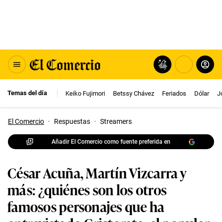
Temas del día
Keiko Fujimori
Betssy Chávez
Feriados
Dólar
J
El Comercio
·
Respuestas
·
Streamers
Añadir El Comercio como fuente preferida en
César Acuña, Martín Vizcarra y
más: ¿quiénes son los otros
famosos personajes que ha