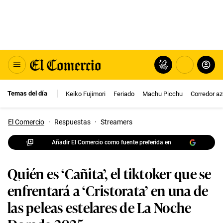
Temas del día
Keiko Fujimori
Feriado
Machu Picchu
Corredor az
El Comercio
·
Respuestas
·
Streamers
Añadir El Comercio como fuente preferida en
Quién es ‘Cañita’, el tiktoker que se
enfrentará a ‘Cristorata’ en una de
las peleas estelares de La Noche