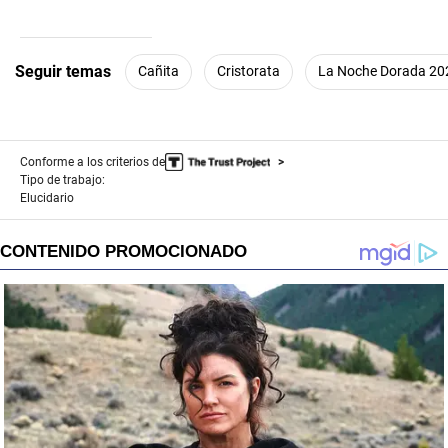
seconds
of
1
minute,
Seguir temas
Cañita
Cristorata
La Noche Dorada 20
52
seconds
Conforme a los criterios de
Tipo de trabajo:
Elucidario