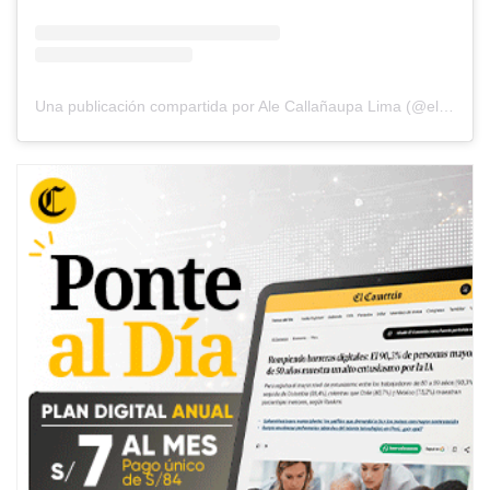
Una publicación compartida por Ale Callañaupa Lima (@elcanita7w7)