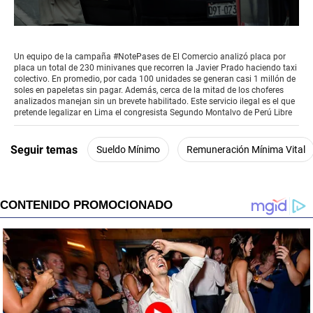
0
seconds
of
Un equipo de la campaña #NotePases de El Comercio analizó placa por
3
placa un total de 230 minivanes que recorren la Javier Prado haciendo taxi
minutes,
colectivo. En promedio, por cada 100 unidades se generan casi 1 millón de
29
soles en papeletas sin pagar. Además, cerca de la mitad de los choferes
seconds
analizados manejan sin un brevete habilitado. Este servicio ilegal es el que
pretende legalizar en Lima el congresista Segundo Montalvo de Perú Libre
Seguir temas
Sueldo Mínimo
Remuneración Mínima Vital