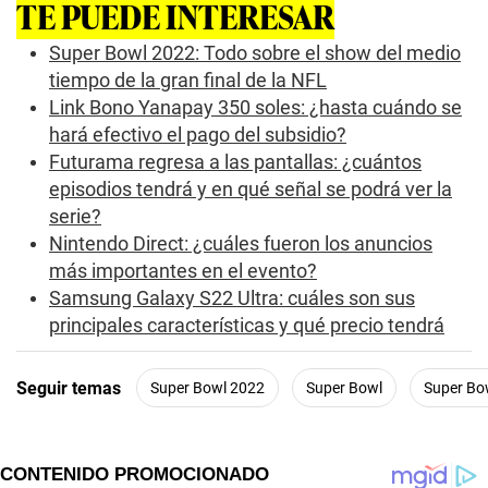
TE PUEDE INTERESAR
o
f
0
Super Bowl 2022: Todo sobre el show del medio
s
tiempo de la gran final de la NFL
e
c
Link Bono Yanapay 350 soles: ¿hasta cuándo se
o
hará efectivo el pago del subsidio?
n
d
Futurama regresa a las pantallas: ¿cuántos
s
episodios tendrá y en qué señal se podrá ver la
serie?
Nintendo Direct: ¿cuáles fueron los anuncios
más importantes en el evento?
Samsung Galaxy S22 Ultra: cuáles son sus
principales características y qué precio tendrá
Seguir temas
Super Bowl 2022
Super Bowl
Super Bo