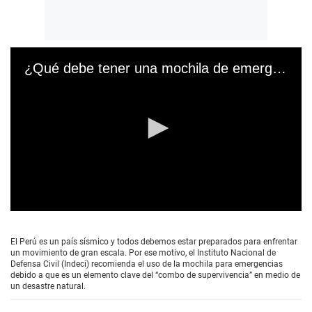
¿Qué debe tener una mochila de emergencia?
0
s
e
El Perú es un país sísmico y todos debemos estar preparados para enfrentar
c
un movimiento de gran escala. Por ese motivo, el Instituto Nacional de
o
Defensa Civil (Indeci) recomienda el uso de la mochila para emergencias
n
debido a que es un elemento clave del “combo de supervivencia” en medio de
d
un desastre natural.
s
o