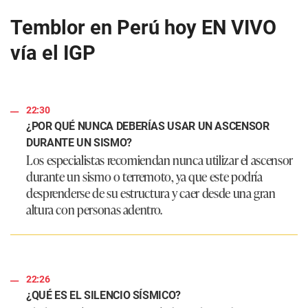
f
0
Temblor en Perú hoy EN VIVO
s
e
vía el IGP
c
o
n
d
s
22:30
¿POR QUÉ NUNCA DEBERÍAS USAR UN ASCENSOR
DURANTE UN SISMO?
Los especialistas recomiendan nunca utilizar el ascensor
durante un sismo o terremoto, ya que este podría
desprenderse de su estructura y caer desde una gran
altura con personas adentro.
22:26
¿QUÉ ES EL SILENCIO SÍSMICO?