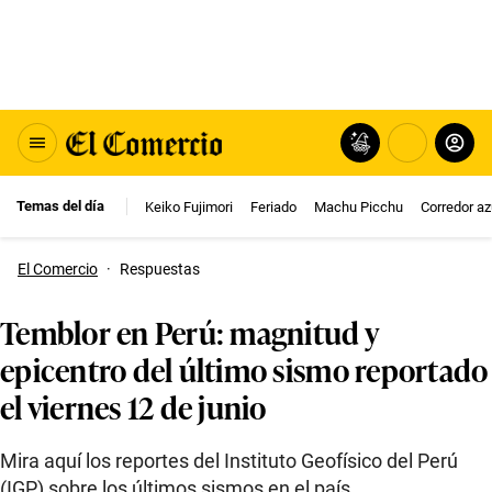
Temas del día
Keiko Fujimori
Feriado
Machu Picchu
Corredor az
El Comercio
·
Respuestas
Temblor en Perú: magnitud y
epicentro del último sismo reportado
el viernes 12 de junio
Mira aquí los reportes del Instituto Geofísico del Perú
(IGP) sobre los últimos sismos en el país.