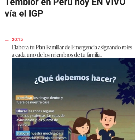
Temblor en Perú hoy EN VIVO
s
e
vía el IGP
c
o
n
d
s
20:15
Elabora tu Plan Familiar de Emergencia asignando roles
a cada uno de los miembros de tu familia.