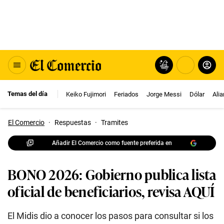
Temas del día
Keiko Fujimori
Feriados
Jorge Messi
Dólar
Ali
El Comercio
·
Respuestas
·
Tramites
Añadir El Comercio como fuente preferida en
BONO 2026: Gobierno publica lista
oficial de beneficiarios, revisa AQUÍ
El Midis dio a conocer los pasos para consultar si los