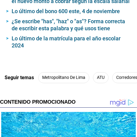
el nuevo monto a cobrar según la escala salarial
n
u
Lo último del bono 600 este, 4 de noviembre
t
e
¿Se escribe "has", "haz" o "as"? Forma correcta
,
1
de escribir esta palabra y qué usos tiene
1
s
Lo último de la matrícula para el año escolar
e
2024
c
o
n
d
s
Seguir temas
Metropolitano De Lima
ATU
Corredore