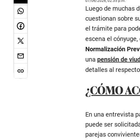
07/06/2026, 02:35 p.m.
Luego de muchas dé
cuestionan sobre su
el trámite para pod
escena el cónyuge, 
Normalización Prev
una
pensión de viu
detalles al respecto
¿CÓMO ACC
En una entrevista p
puede ser solicitada
parejas conviviente