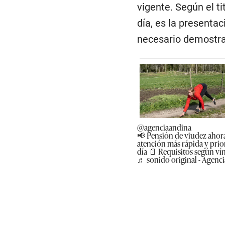
vigente. Según el ti
día, es la presentac
necesario demostrar
@agenciaandina
📢 Pensión de viudez ahora
atención más rápida y prior
día 📄 Requisitos según ví
♬ sonido original - Agenc