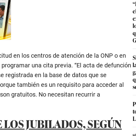
“
e
e
l
q
G
itud en los centros de atención de la ONP o en
S
l
 programar una cita previa. “El acta de defunción
g
e registrada en la base de datos que se
q
porque también es un requisito para acceder al
s
son gratuitos. No necesitan recurrir a
P
t
L
E LOS JUBILADOS, SEGÚN
“