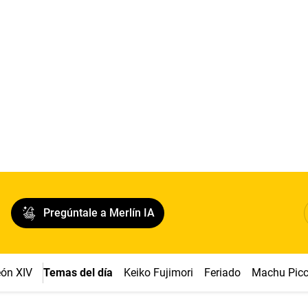
Pregúntale a Merlín IA
ón XIV
Temas del día
Keiko Fujimori
Feriado
Machu Pic