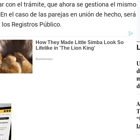
ciar con el trámite, que ahora se gestiona el mismo
 En el caso de las parejas en unión de hecho, será
los Registros Público.
L
U
d
m
d
A
T
“
l