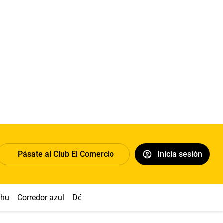
Pásate al Club El Comercio
Inicia sesión
chu
Corredor azul
Dólar
Congreso
Nasca
Acuña
Toled