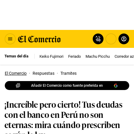
Temas del día
Keiko Fujimori
Feriado
Machu Picchu
Corredor az
El Comercio
·
Respuestas
·
Tramites
Añadir El Comercio como fuente preferida en
¡Increíble pero cierto! Tus deudas
con el banco en Perú no son
eternas: mira cuándo prescriben