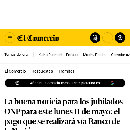
Temas del día
Keiko Fujimori
Feriado
Machu Picchu
Corredor az
El Comercio
·
Respuestas
·
Tramites
Añadir El Comercio como fuente preferida en
La buena noticia para los jubilados
ONP para este lunes 11 de mayo: el
pago que se realizará vía Banco de