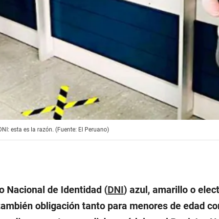
NI: esta es la razón. (Fuente: El Peruano)
 Nacional de Identidad (
DNI
) azul, amarillo o ele
también obligación tanto para menores de edad com