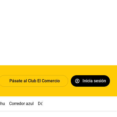
Pásate al Club El Comercio
Inicia sesión
chu
Corredor azul
Dólar
Congreso
Nasca
Acuña
Toled