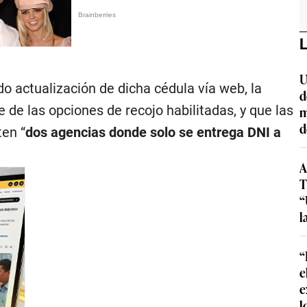
L
U
o actualización de dicha cédula vía web, la
d
 de las opciones de recojo habilitadas, y que las
m
d
en “
dos agencias donde solo se entrega DNI a
A
T
“
l
“
e
e
l