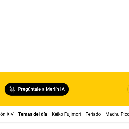
Pregúntale a Merlín IA
ón XIV
Temas del día
Keiko Fujimori
Feriado
Machu Pic