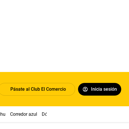
Pásate al Club El Comercio
Inicia sesión
chu
Corredor azul
Dólar
Congreso
Nasca
Acuña
Toled