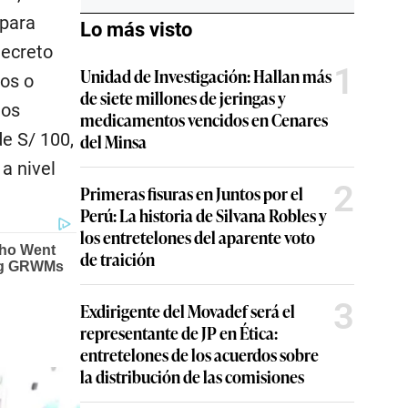
 para
Lo más visto
Decreto
1
Unidad de Investigación: Hallan más
ios o
de siete millones de jeringas y
hos
medicamentos vencidos en Cenares
de S/ 100,
del Minsa
a nivel
2
Primeras fisuras en Juntos por el
Perú: La historia de Silvana Robles y
los entretelones del aparente voto
de traición
3
Exdirigente del Movadef será el
representante de JP en Ética:
entretelones de los acuerdos sobre
la distribución de las comisiones