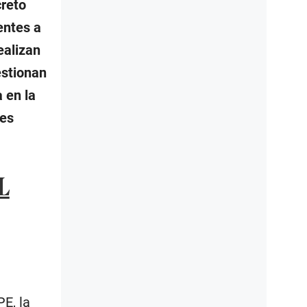
creto
entes a
ealizan
estionan
 en la
res
L
E, la