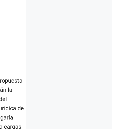
propuesta
án la
del
urídica de
egaría
a cargas