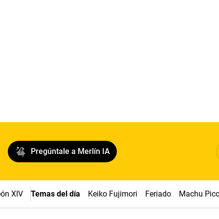
Pregúntale a Merlín IA
ón XIV
Temas del día
Keiko Fujimori
Feriado
Machu Pic