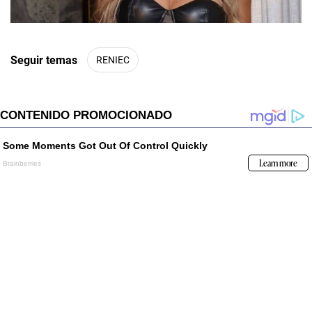
00:00
/
01:00
Seguir temas
RENIEC