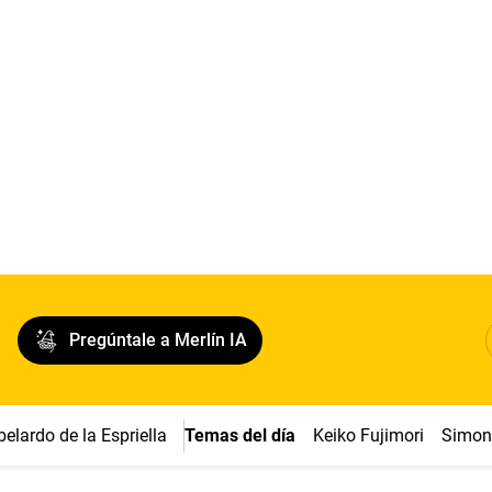
Pregúntale a Merlín IA
belardo de la Espriella
Temas del día
Keiko Fujimori
Simon 