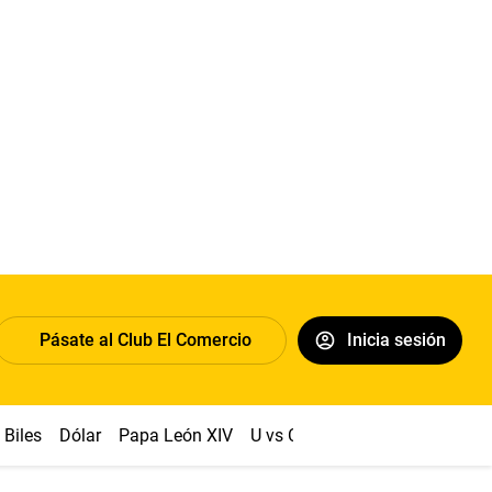
Pásate al Club El Comercio
Inicia sesión
Biles
Dólar
Papa León XIV
U vs Cristal
Congreso
Mach