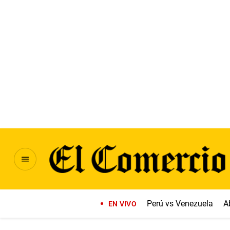
Perú vs Venezuela
A
EN VIVO