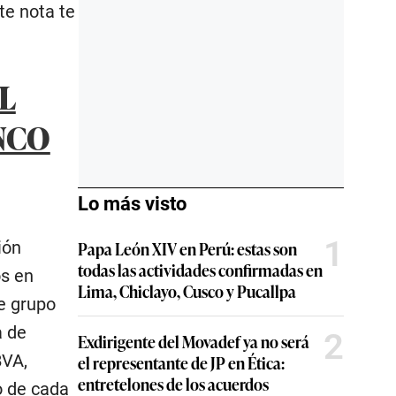
te nota te
L
NCO
Lo más visto
1
ión
Papa León XIV en Perú: estas son
todas las actividades confirmadas en
os en
Lima, Chiclayo, Cusco y Pucallpa
te grupo
a de
2
Exdirigente del Movadef ya no será
BVA,
el representante de JP en Ética:
entretelones de los acuerdos
o de cada