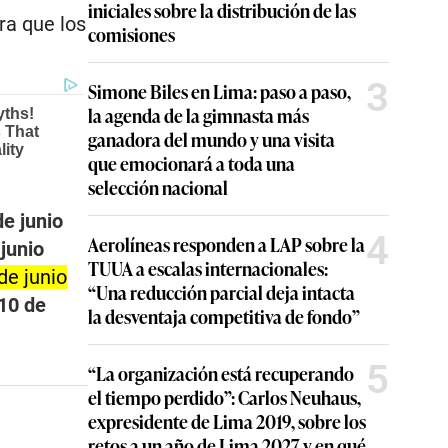
iniciales sobre la distribución de las
ra que los
comisiones
3
Simone Biles en Lima: paso a paso,
la agenda de la gimnasta más
ganadora del mundo y una visita
que emocionará a toda una
selección nacional
de junio
4
Aerolíneas responden a LAP sobre la
 junio
TUUA a escalas internacionales:
de junio
“Una reducción parcial deja intacta
10 de
la desventaja competitiva de fondo”
5
“La organización está recuperando
el tiempo perdido”: Carlos Neuhaus,
expresidente de Lima 2019, sobre los
retos a un año de Lima 2027 y en qué