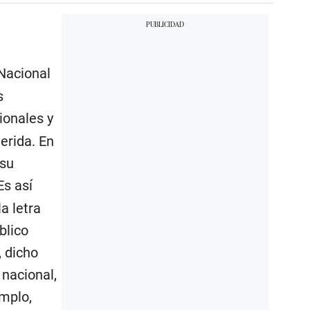
Nacional
s
ionales y
erida. En
 su
 Es así
a letra
blico
, dicho
 nacional,
emplo,