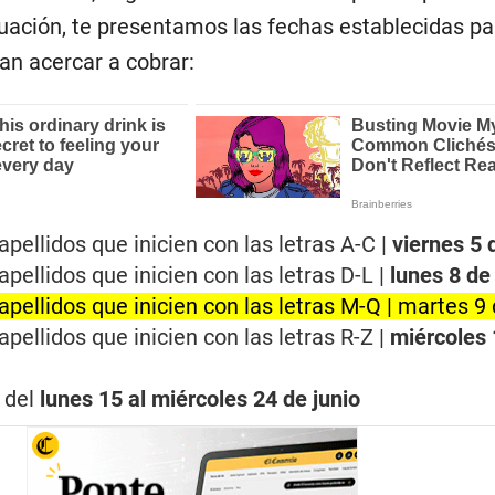
uación, te presentamos las fechas establecidas pa
an acercar a cobrar:
pellidos que inicien con las letras A-C |
viernes 5 
pellidos que inicien con las letras D-L |
lunes 8 de
pellidos que inicien con las letras M-Q |
martes 9 
pellidos que inicien con las letras R-Z |
miércoles 
| del
lunes 15 al miércoles 24 de junio