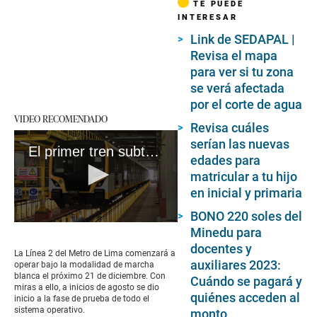
TE PUEDE
INTERESAR
Link de SEDAPAL |
Revisa el mapa
para ver si tu zona
se verá afectada
por el corte de agua
VIDEO RECOMENDADO
Revisa cuáles
serían las nuevas
El primer tren subterráneo del país próximo a operar
edades para
matricular a tu hijo
en inicial y primaria
BONO 220 soles del
0
Minedu para
seconds
docentes y
of
La Línea 2 del Metro de Lima comenzará a
4
auxiliares 2023:
operar bajo la modalidad de marcha
minutes,
blanca el próximo 21 de diciembre. Con
Cuándo se pagará y
2
miras a ello, a inicios de agosto se dio
seconds
quiénes acceden al
inicio a la fase de prueba de todo el
sistema operativo.
monto