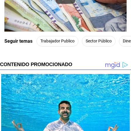
Play
Seguir temas
Trabajador Publico
Sector Público
Dine