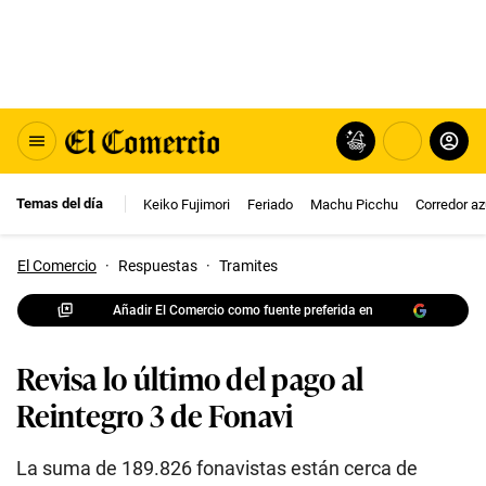
Temas del día
Keiko Fujimori
Feriado
Machu Picchu
Corredor az
El Comercio
·
Respuestas
·
Tramites
Añadir El Comercio como fuente preferida en
Revisa lo último del pago al
Reintegro 3 de Fonavi
La suma de 189.826 fonavistas están cerca de