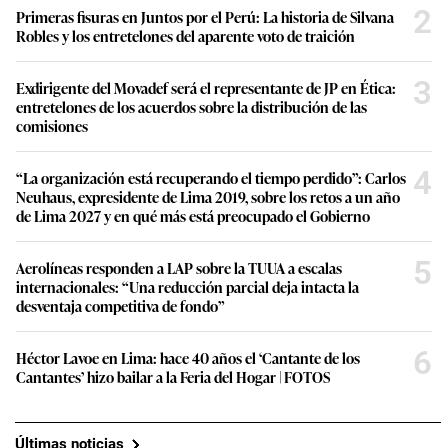
2
Primeras fisuras en Juntos por el Perú: La historia de Silvana
Robles y los entretelones del aparente voto de traición
3
Exdirigente del Movadef será el representante de JP en Ética:
entretelones de los acuerdos sobre la distribución de las
comisiones
4
“La organización está recuperando el tiempo perdido”: Carlos
Neuhaus, expresidente de Lima 2019, sobre los retos a un año
de Lima 2027 y en qué más está preocupado el Gobierno
5
Aerolíneas responden a LAP sobre la TUUA a escalas
internacionales: “Una reducción parcial deja intacta la
desventaja competitiva de fondo”
6
Héctor Lavoe en Lima: hace 40 años el ‘Cantante de los
Cantantes’ hizo bailar a la Feria del Hogar | FOTOS
Últimas noticias