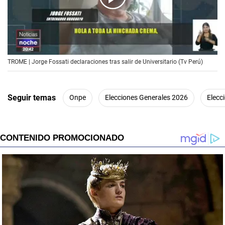
00:00
/
00:23
TROME | Jorge Fossati declaraciones tras salir de Universitario (Tv Perú)
Seguir temas
Onpe
Elecciones Generales 2026
Elecc