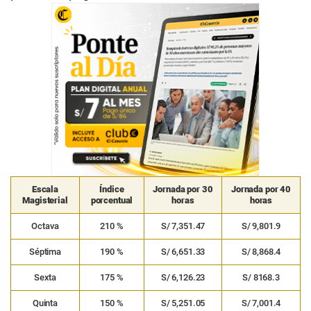
Escala
Índice
Jornada por 30
Jornada por 40
Magisterial
porcentual
horas
horas
Octava
210 %
S/ 7,351.47
S/ 9,801.9
Séptima
190 %
S/ 6,651.33
S/ 8,868.4
Sexta
175 %
S/ 6,126.23
S/ 8168.3
Quinta
150 %
S/ 5,251.05
S/ 7,001.4