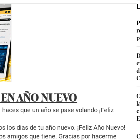
L
P
r
p
D
e
d
C
 EN AÑO NUEVO
C
l
 haces que un año se pase volando ¡Feliz
e
E
s los días de tu año nuevo. ¡Feliz Año Nuevo!
C
 los amigos que tiene. Gracias por hacerme