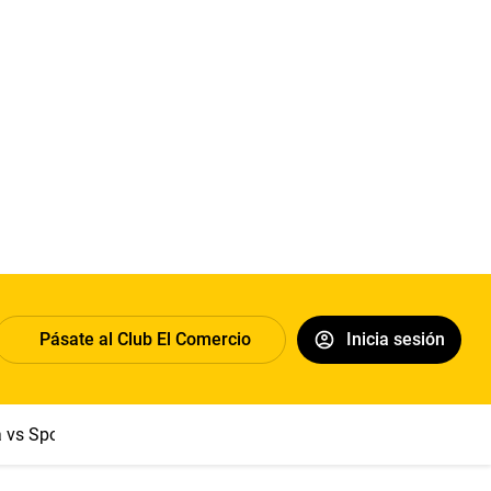
Pásate al Club El Comercio
Inicia sesión
a vs Sport Boys
Jorge Messi
Dólar
Papa León XIV
Congre