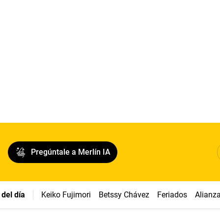
Pregúntale a Merlín IA
del día
Keiko Fujimori
Betssy Chávez
Feriados
Alianz