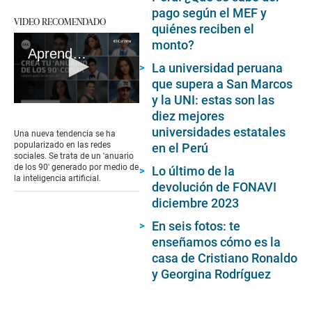
pago según el MEF y
VIDEO RECOMENDADO
quiénes reciben el
monto?
Aprende a crear tu anuario de los 90, la nueva tendencia en redes sociales
La universidad peruana
que supera a San Marcos
y la UNI: estas son las
0
diez mejores
seconds
of
universidades estatales
Una nueva tendencia se ha
2
popularizado en las redes
en el Perú
minutes,
sociales. Se trata de un 'anuario
34
de los 90' generado por medio de
Lo último de la
seconds
la inteligencia artificial.
devolución de FONAVI
diciembre 2023
En seis fotos: te
enseñamos cómo es la
casa de Cristiano Ronaldo
y Georgina Rodríguez