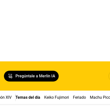
Pregúntale a Merlín IA
ón XIV
Temas del día
Keiko Fujimori
Feriado
Machu Pic