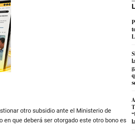
L
P
t
L
S
l
g
q
s
A
T
stionar otro subsidio ante el Ministerio de
“
zo en que deberá ser otorgado este otro bono es
l