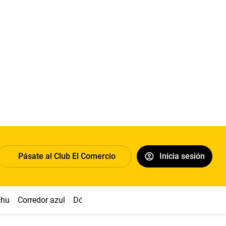
Pásate al Club El Comercio
Inicia sesión
chu
Corredor azul
Dólar
Congreso
Nasca
Acuña
Toled