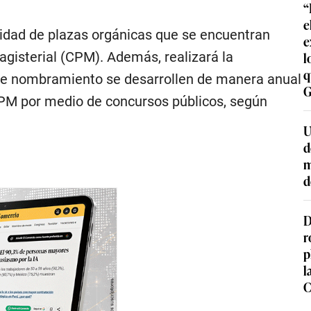
“
e
lidad de plazas orgánicas que se encuentran
e
l
agisterial (CPM). Además, realizará la
q
 de nombramiento se desarrollen de manera anual
G
 CPM por medio de concursos públicos, según
U
d
m
d
D
r
p
l
C