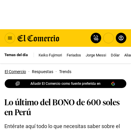
Temas del día
Keiko Fujimori
Feriados
Jorge Messi
Dólar
Ali
El Comercio
·
Respuestas
·
Trends
Añadir El Comercio como fuente preferida en
Lo último del BONO de 600 soles
en Perú
Entérate aquí todo lo que necesitas saber sobre el