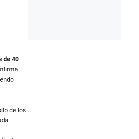
s de 40
onfirma
iendo
llo de los
ada