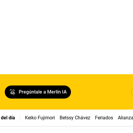
Pregúntale a Merlín IA
del día
Keiko Fujimori
Betssy Chávez
Feriados
Alianz