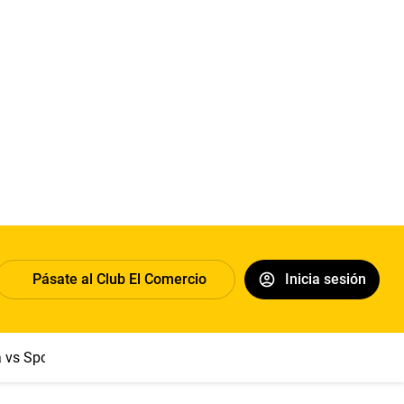
Pásate al Club El Comercio
Inicia sesión
a vs Sport Boys
Jorge Messi
Dólar
Papa León XIV
Congre