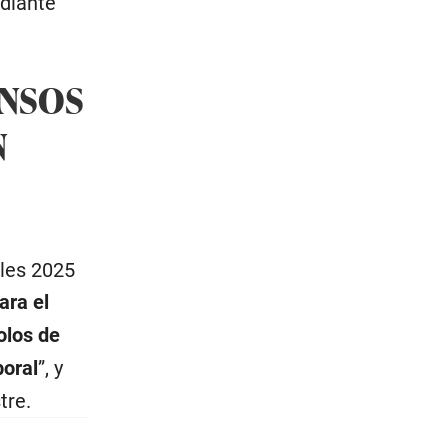
ediante
ENSOS
N
ales 2025
ara el
olos de
boral
”, y
tre.