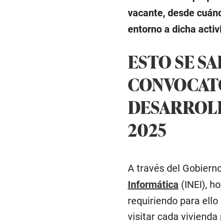
vacante, desde cuán
entorno a dicha activ
ESTO SE SA
CONVOCATO
DESARROLL
2025
A través del Gobiern
Informática
(INEI), h
requiriendo para ello
visitar cada vivienda