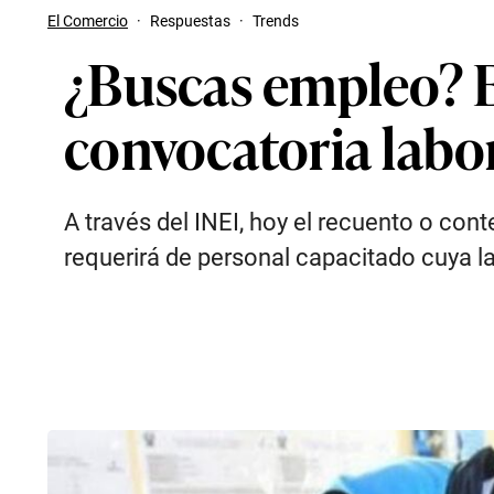
El Comercio
·
Respuestas
·
Trends
¿Buscas empleo? Es
convocatoria labo
A través del INEI, hoy el recuento o con
requerirá de personal capacitado cuya 