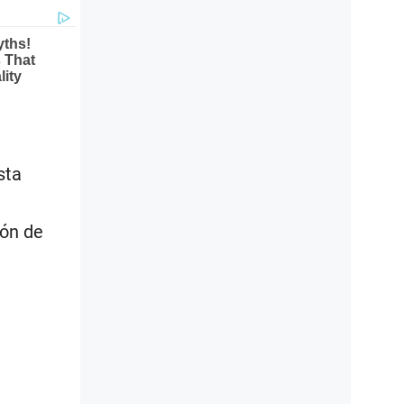
sta
ión de