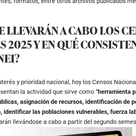
tes, formatos, entre otros archivos publicados m
E LLEVARÁN A CABO LOS C
S 2025 Y EN QUÉ CONSISTE
NEI?
terés y prioridad nacional, hoy los Censos Nacion
esentan la actividad que sirve como “
herramienta p
úblicas, asignación de recursos, identificación de p
 identificar las poblaciones vulnerables, fuerza la
arán llevándose a cabo a partir del segundo semes