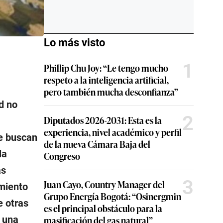
Lo más visto
1
Phillip Chu Joy: “Le tengo mucho
respeto a la inteligencia artificial,
pero también mucha desconfianza”
d no
2
Diputados 2026-2031: Esta es la
experiencia, nivel académico y perfil
e buscan
de la nueva Cámara Baja del
la
Congreso
as
3
Juan Cayo, Country Manager del
amiento
Grupo Energía Bogotá: “Osinergmin
e otras
es el principal obstáculo para la
r una
masificación del gas natural”