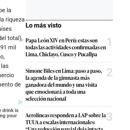
be la
 la riqueza
Lo más visto
aíses
el total),
1
Papa León XIV en Perú: estas son
todas las actividades confirmadas en
291 mil
Lima, Chiclayo, Cusco y Pucallpa
o,
 las
2
Simone Biles en Lima: paso a paso,
mercio
la agenda de la gimnasta más
ganadora del mundo y una visita
mento de
que emocionará a toda una
selección nacional
3
Aerolíneas responden a LAP sobre la
TUUA a escalas internacionales:
“Una reducción parcial deja intacta