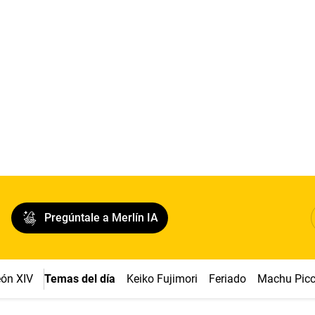
Pregúntale a Merlín IA
ón XIV
Temas del día
Keiko Fujimori
Feriado
Machu Pic