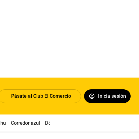
Pásate al Club El Comercio
Inicia sesión
chu
Corredor azul
Dólar
Congreso
Nasca
Acuña
Toled