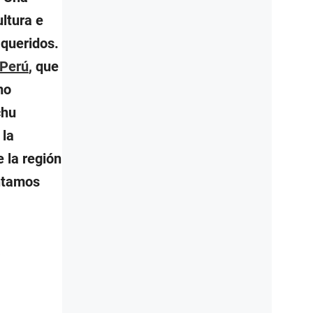
ltura e
 queridos.
Perú
, que
mo
chu
 la
 la región
ontamos