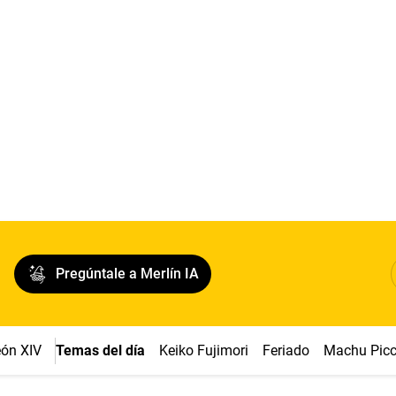
Pregúntale a Merlín IA
ón XIV
Temas del día
Keiko Fujimori
Feriado
Machu Pic