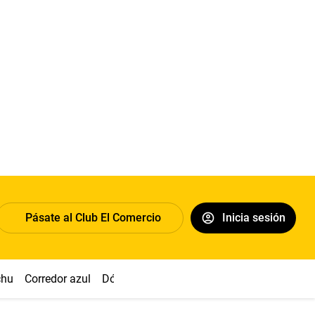
Pásate al Club El Comercio
Inicia sesión
chu
Corredor azul
Dólar
Congreso
Nasca
Acuña
Toled