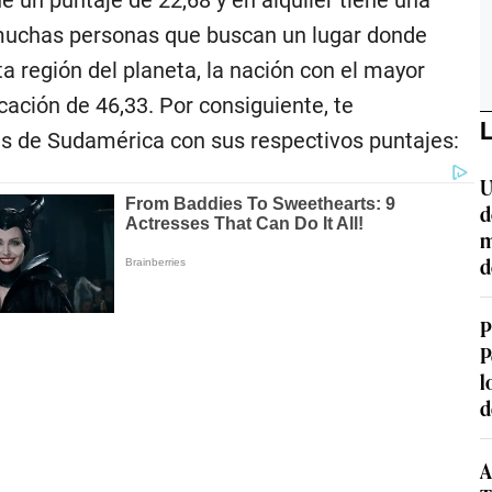
e un puntaje de 22,68 y en alquiler tiene una
a muchas personas que buscan un lugar donde
 región del planeta, la nación con el mayor
icación de 46,33. Por consiguiente, te
L
es de Sudamérica con sus respectivos puntajes:
U
d
m
d
P
P
l
d
A