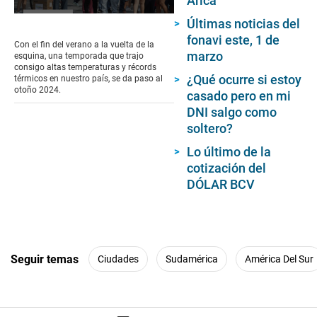
Arica
0
Últimas noticias del
seconds
fonavi este, 1 de
of
Con el fin del verano a la vuelta de la
1
marzo
esquina, una temporada que trajo
minute,
consigo altas temperaturas y récords
53
¿Qué ocurre si estoy
térmicos en nuestro país, se da paso al
seconds
otoño 2024.
casado pero en mi
DNI salgo como
soltero?
Lo último de la
cotización del
DÓLAR BCV
Seguir temas
Ciudades
Sudamérica
América Del Sur