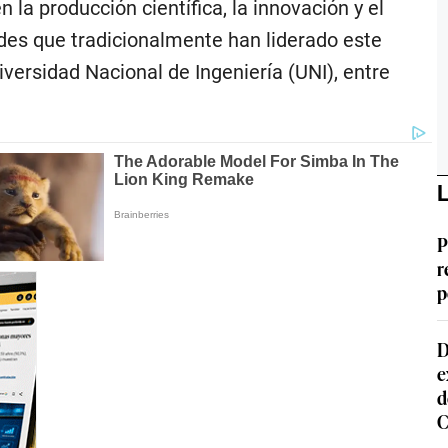
la producción científica, la innovación y el
ades que tradicionalmente han liderado este
versidad Nacional de Ingeniería (UNI), entre
L
P
r
p
D
e
d
C