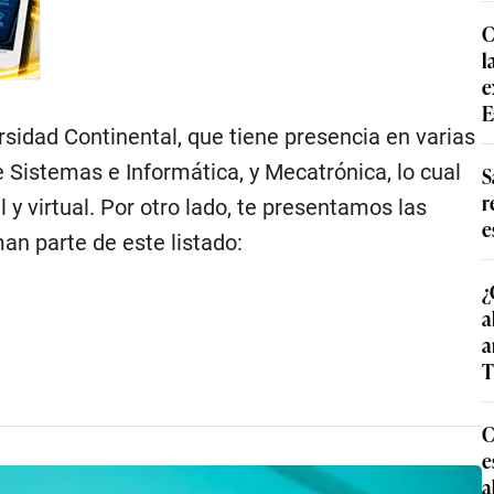
C
l
e
E
rsidad Continental, que tiene presencia en varias
de Sistemas e Informática, y Mecatrónica, lo cual
S
r
y virtual. Por otro lado, te presentamos las
e
an parte de este listado:
¿
a
a
T
C
e
a