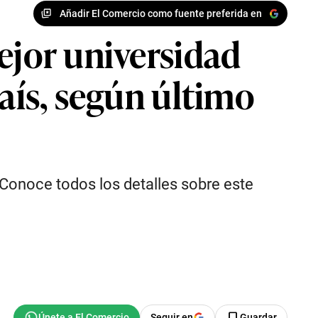
Añadir El Comercio como fuente preferida en
ejor universidad
país, según último
 Conoce todos los detalles sobre este
Seguir en
Guardar