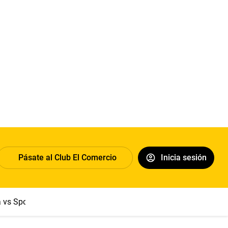
Pásate al Club El Comercio
Inicia sesión
a vs Sport Boys
Jorge Messi
Dólar
Papa León XIV
Congre