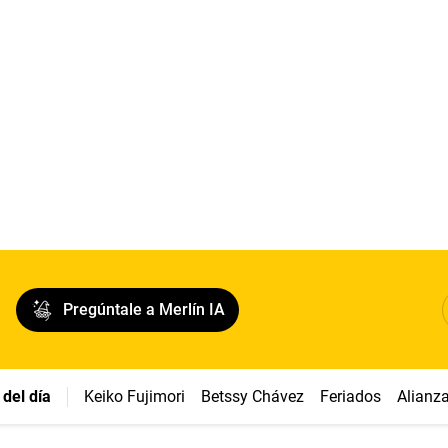
Pregúntale a Merlín IA
del día
Keiko Fujimori
Betssy Chávez
Feriados
Alianz