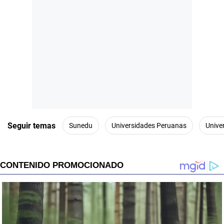
Seguir temas
Sunedu
Universidades Peruanas
Unive