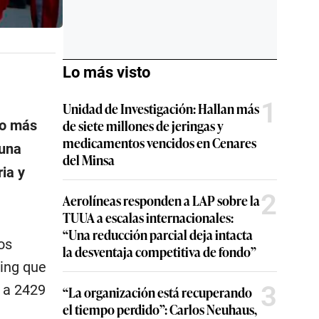
Lo más visto
1
Unidad de Investigación: Hallan más
de siete millones de jeringas y
to más
medicamentos vencidos en Cenares
 una
del Minsa
ia y
2
Aerolíneas responden a LAP sobre la
TUUA a escalas internacionales:
“Una reducción parcial deja intacta
os
la desventaja competitiva de fondo”
ing que
3
ó a 2429
“La organización está recuperando
el tiempo perdido”: Carlos Neuhaus,