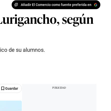
Añadir El Comercio como fuente preferida en
 Lurigancho, según
mico de su alumnos.
Guardar