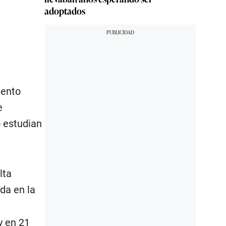
adoptados
iento
e
o estudian
lta
ada en la
y en 21