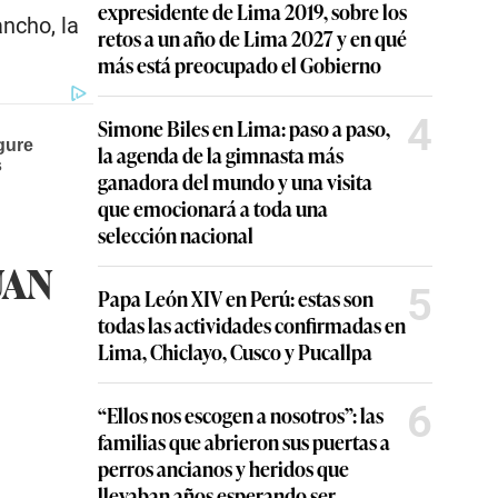
expresidente de Lima 2019, sobre los
ncho, la
retos a un año de Lima 2027 y en qué
más está preocupado el Gobierno
4
Simone Biles en Lima: paso a paso,
la agenda de la gimnasta más
ganadora del mundo y una visita
que emocionará a toda una
selección nacional
UAN
5
Papa León XIV en Perú: estas son
todas las actividades confirmadas en
Lima, Chiclayo, Cusco y Pucallpa
6
“Ellos nos escogen a nosotros”: las
familias que abrieron sus puertas a
perros ancianos y heridos que
llevaban años esperando ser