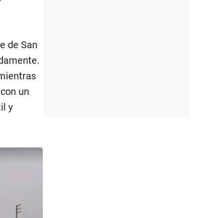
de de San
adamente.
 mientras
 con un
l y