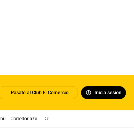
Pásate al Club El Comercio
Inicia sesión
chu
Corredor azul
Dólar
Congreso
Nasca
Acuña
Toled