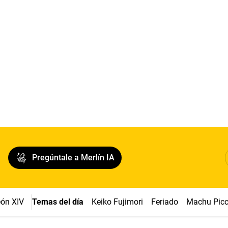
Pregúntale a Merlín IA
ón XIV
Temas del día
Keiko Fujimori
Feriado
Machu Pic