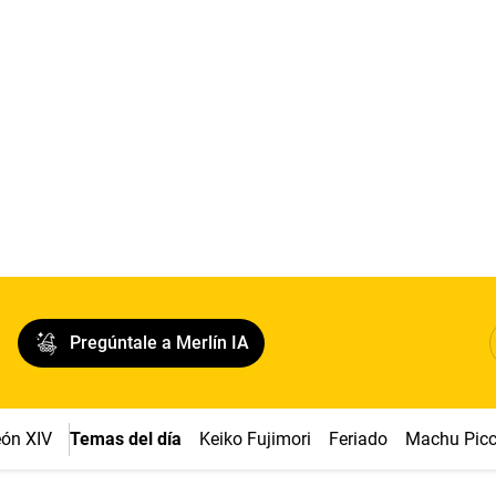
Pregúntale a Merlín IA
ón XIV
Temas del día
Keiko Fujimori
Feriado
Machu Pic