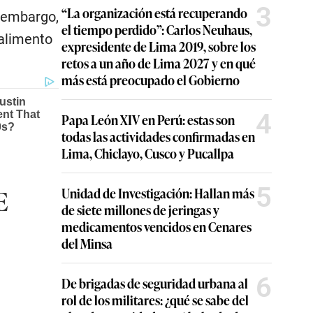
3
“La organización está recuperando
n embargo,
el tiempo perdido”: Carlos Neuhaus,
 alimento
expresidente de Lima 2019, sobre los
retos a un año de Lima 2027 y en qué
más está preocupado el Gobierno
4
Papa León XIV en Perú: estas son
todas las actividades confirmadas en
Lima, Chiclayo, Cusco y Pucallpa
5
E
Unidad de Investigación: Hallan más
de siete millones de jeringas y
medicamentos vencidos en Cenares
del Minsa
6
De brigadas de seguridad urbana al
rol de los militares: ¿qué se sabe del