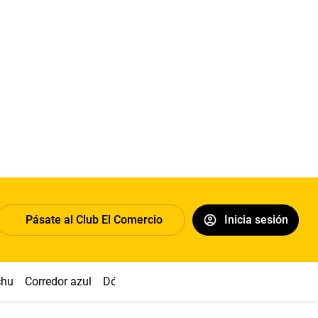
Pásate al Club El Comercio
Inicia sesión
chu
Corredor azul
Dólar
Congreso
Nasca
Acuña
Toled