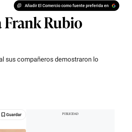
Añadir El Comercio como fuente preferida en
ta Frank Rubio
nal sus compañeros demostraron lo
Guardar