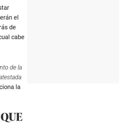
star
erán el
rás de
 cual cabe
nto de la
atestada
ciona la
 QUE