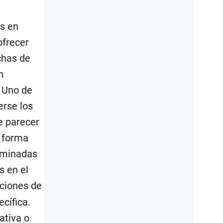
as en
ofrecer
chas de
n
 Uno de
erse los
e parecer
n forma
erminadas
s en el
aciones de
cífica.
ativa o