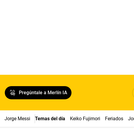
Pregúntale a Merlín IA
Jorge Messi
Temas del día
Keiko Fujimori
Feriados
Jo