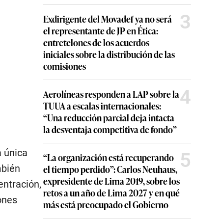
3
Exdirigente del Movadef ya no será
el representante de JP en Ética:
entretelones de los acuerdos
iniciales sobre la distribución de las
comisiones
4
Aerolíneas responden a LAP sobre la
TUUA a escalas internacionales:
“Una reducción parcial deja intacta
la desventaja competitiva de fondo”
a única
5
“La organización está recuperando
mbién
el tiempo perdido”: Carlos Neuhaus,
expresidente de Lima 2019, sobre los
entración,
retos a un año de Lima 2027 y en qué
ones
más está preocupado el Gobierno