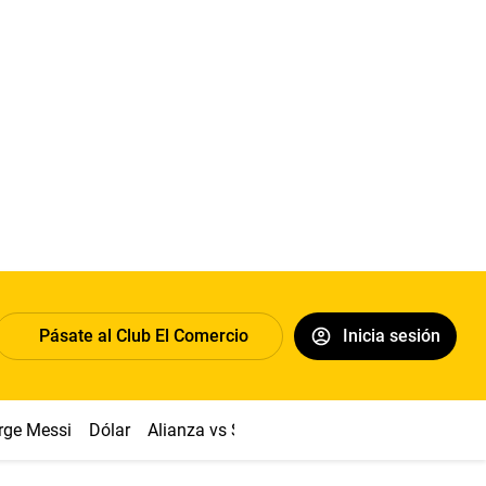
Pásate al Club El Comercio
Inicia sesión
rge Messi
Dólar
Alianza vs Sport Boys
Papa León XIV
Co