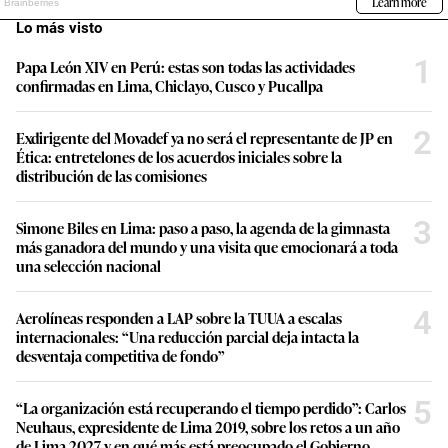
Lo más visto
1
Papa León XIV en Perú: estas son todas las actividades
confirmadas en Lima, Chiclayo, Cusco y Pucallpa
2
Exdirigente del Movadef ya no será el representante de JP en
Ética: entretelones de los acuerdos iniciales sobre la
distribución de las comisiones
3
Simone Biles en Lima: paso a paso, la agenda de la gimnasta
más ganadora del mundo y una visita que emocionará a toda
una selección nacional
4
Aerolíneas responden a LAP sobre la TUUA a escalas
internacionales: “Una reducción parcial deja intacta la
desventaja competitiva de fondo”
5
“La organización está recuperando el tiempo perdido”: Carlos
Neuhaus, expresidente de Lima 2019, sobre los retos a un año
de Lima 2027 y en qué más está preocupado el Gobierno