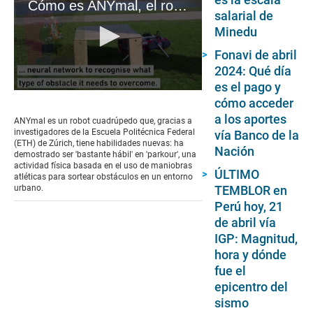
Cómo es ANYmal, el robot de cuatro patas capaz de hacer 'parkour'
salarial de
Minedu
Fonavi de abril
2024: Qué día
es el pago y
0
cómo acceder
seconds
of
a los aportes
ANYmal es un robot cuadrúpedo que, gracias a
55
investigadores de la Escuela Politécnica Federal
vía Banco de la
seconds
(ETH) de Zúrich, tiene habilidades nuevas: ha
Nación
demostrado ser 'bastante hábil' en 'parkour', una
actividad física basada en el uso de maniobras
ÚLTIMO
atléticas para sortear obstáculos en un entorno
TEMBLOR en
urbano.
Perú hoy, 21
de abril vía
IGP: Magnitud,
hora y dónde
fue el
epicentro del
sismo