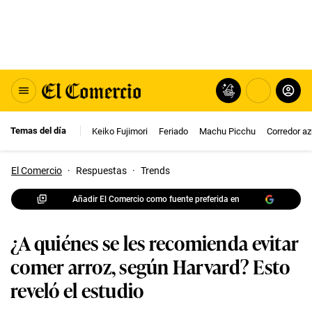
Temas del día
Keiko Fujimori
Feriado
Machu Picchu
Corredor az
El Comercio
·
Respuestas
·
Trends
Añadir El Comercio como fuente preferida en
¿A quiénes se les recomienda evitar
comer arroz, según Harvard? Esto
reveló el estudio