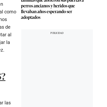
en
perros ancianos y heridos que
llevaban años esperando ser
nal como
adoptados
enos
ras de
tar al
ar la
ez.
S?
ar las