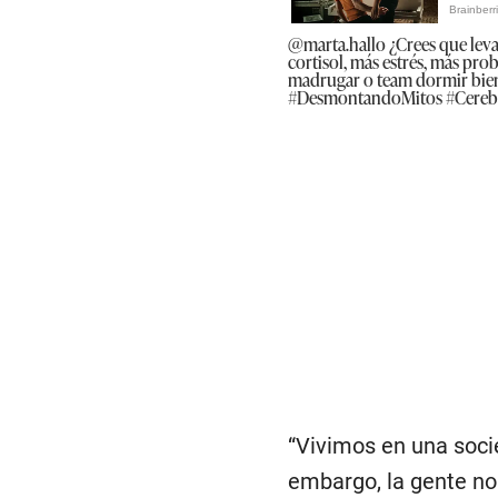
@marta.hallo
¿Crees que leva
cortisol, más estrés, más pro
madrugar o team dormir bie
#DesmontandoMitos
#Cereb
“Vivimos en una socie
embargo, la gente no