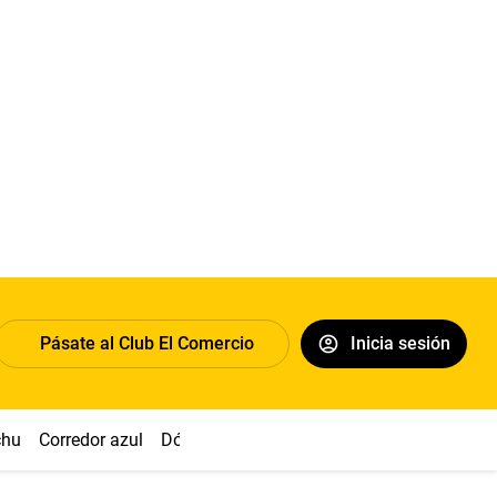
Pásate al Club El Comercio
Inicia sesión
chu
Corredor azul
Dólar
Congreso
Nasca
Acuña
Toled