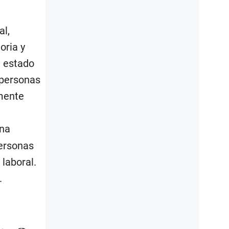
al,
oria y
l estado
 personas
mente
ena
personas
laboral.
.