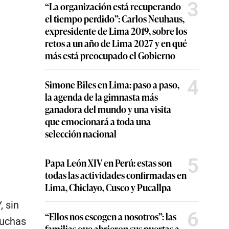
3
“La organización está recuperando
el tiempo perdido”: Carlos Neuhaus,
expresidente de Lima 2019, sobre los
retos a un año de Lima 2027 y en qué
más está preocupado el Gobierno
4
Simone Biles en Lima: paso a paso,
la agenda de la gimnasta más
ganadora del mundo y una visita
que emocionará a toda una
selección nacional
5
Papa León XIV en Perú: estas son
todas las actividades confirmadas en
Lima, Chiclayo, Cusco y Pucallpa
, sin
6
“Ellos nos escogen a nosotros”: las
muchas
familias que abrieron sus puertas a