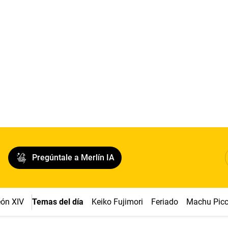
Pregúntale a Merlín IA
ón XIV
Temas del día
Keiko Fujimori
Feriado
Machu Pic