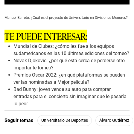
0
s
e
Manuel Barreto: ¿Cuál es el proyecto de Universitario en Divisiones Menores?
c
o
n
TE PUEDE INTERESAR:
d
s
o
Mundial de Clubes: ¿cómo les fue a los equipos
f
sudamericanos en las 10 últimas ediciones del torneo?
1
m
Novak Djokovic: ¿por qué está cerca de perderse otro
i
importante torneo?
n
u
Premios Oscar 2022: ¿en qué plataformas se pueden
t
ver las nominadas a Mejor película?
e
,
Bad Bunny: joven vende su auto para comprar
5
entradas para el concierto sin imaginar que le pasaría
7
s
lo peor
e
c
o
Seguir temas
Universitario De Deportes
Álvaro Gutiérrez
n
d
s